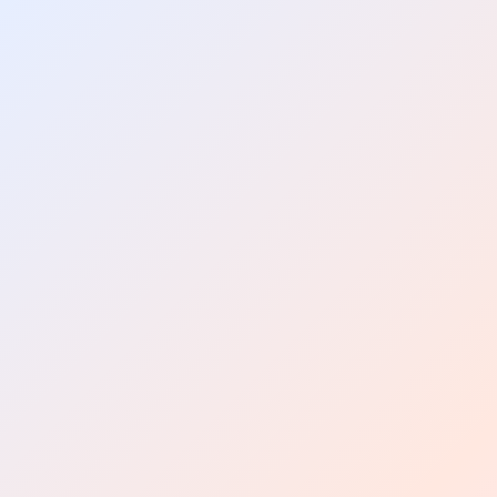
TownSpot 主导航
TownSpot 可以帮助我找到哪些当地活动？
TownSpot 当地活动内容