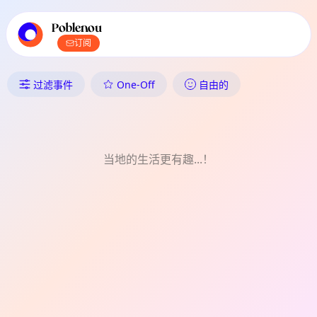
TownSpot 主导航
TownSpot 当地活动内容
Poblenou
订阅
Poblenou 中发生了什么：One-Of
One-Off
过滤事件
自由的
当地的生活更有趣...！