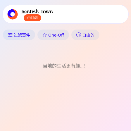
TownSpot 主导航
TownSpot 当地活动内容
Kentish Town
订阅
Kentish Town 中发生了什么：
One-Off
过滤事件
自由的
当地的生活更有趣...！