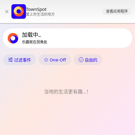
TownSpot 主导航
TownSpot
×
TownSpot 当地活动内容
查看应用程序
爱上你生活的地方
加载中...
乐趣就在拐角处
Bellvitge | El Gornal 中发生了
One-Off
过滤事件
自由的
当地的生活更有趣...！