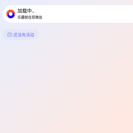
TownSpot 主导航
TownSpot 当地活动内容
加载中...
乐趣就在拐角处
Angalan 中发生了什么
还没有活动