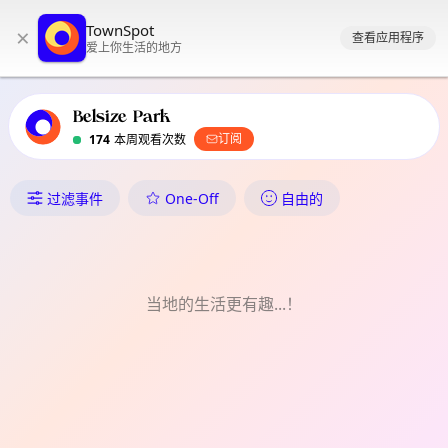
TownSpot 主导航
TownSpot
×
TownSpot 当地活动内容
查看应用程序
爱上你生活的地方
Belsize Park
订阅
174
本周观看次数
Belsize Park 中发生了什么
One-Off
过滤事件
自由的
当地的生活更有趣...！